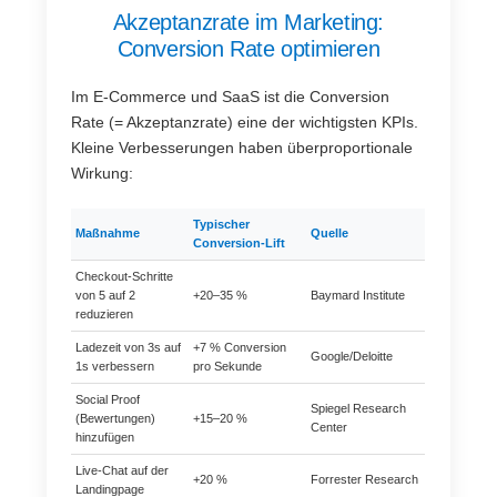
Akzeptanzrate im Marketing:
Conversion Rate optimieren
Im E-Commerce und SaaS ist die Conversion
Rate (= Akzeptanzrate) eine der wichtigsten KPIs.
Kleine Verbesserungen haben überproportionale
Wirkung:
Typischer
Maßnahme
Quelle
Conversion-Lift
Checkout-Schritte
von 5 auf 2
+20–35 %
Baymard Institute
reduzieren
Ladezeit von 3s auf
+7 % Conversion
Google/Deloitte
1s verbessern
pro Sekunde
Social Proof
Spiegel Research
(Bewertungen)
+15–20 %
Center
hinzufügen
Live-Chat auf der
+20 %
Forrester Research
Landingpage