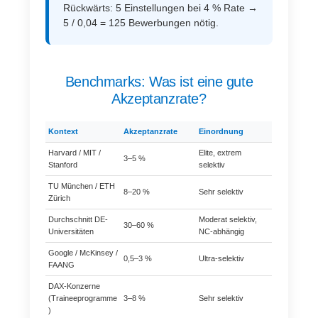
Rückwärts: 5 Einstellungen bei 4 % Rate →
5 / 0,04 = 125 Bewerbungen nötig.
Benchmarks: Was ist eine gute
Akzeptanzrate?
Kontext
Akzeptanzrate
Einordnung
Harvard / MIT /
Elite, extrem
3–5 %
Stanford
selektiv
TU München / ETH
8–20 %
Sehr selektiv
Zürich
Durchschnitt DE-
Moderat selektiv,
30–60 %
Universitäten
NC-abhängig
Google / McKinsey /
0,5–3 %
Ultra-selektiv
FAANG
DAX-Konzerne
(Traineeprogramme
3–8 %
Sehr selektiv
)