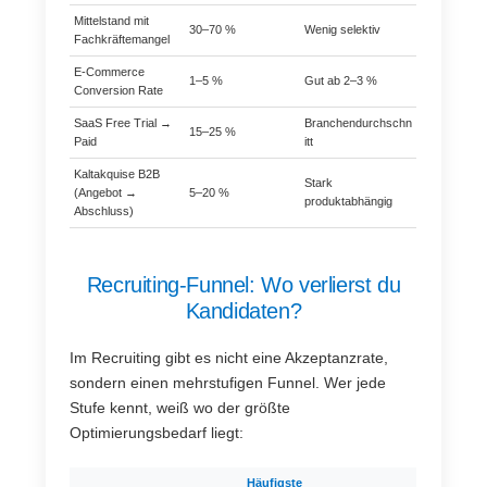
Mittelstand mit
30–70 %
Wenig selektiv
Fachkräftemangel
E-Commerce
1–5 %
Gut ab 2–3 %
Conversion Rate
SaaS Free Trial →
Branchendurchschn
15–25 %
Paid
itt
Kaltakquise B2B
Stark
(Angebot →
5–20 %
produktabhängig
Abschluss)
Recruiting-Funnel: Wo verlierst du
Kandidaten?
Im Recruiting gibt es nicht eine Akzeptanzrate,
sondern einen mehrstufigen Funnel. Wer jede
Stufe kennt, weiß wo der größte
Optimierungsbedarf liegt:
Häufigste