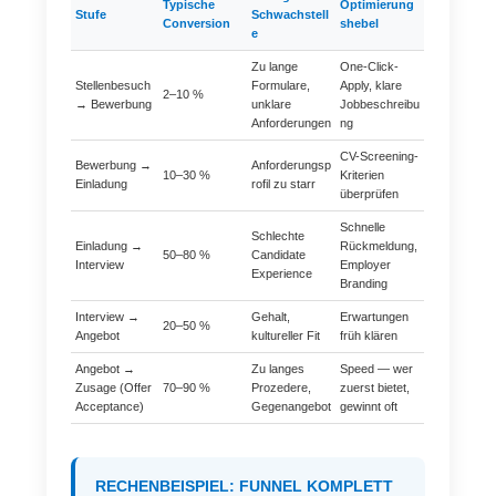
Typische
Optimierung
Stufe
Schwachstell
Conversion
shebel
e
Zu lange
One-Click-
Stellenbesuch
Formulare,
Apply, klare
2–10 %
→ Bewerbung
unklare
Jobbeschreibu
Anforderungen
ng
CV-Screening-
Bewerbung →
Anforderungsp
10–30 %
Kriterien
Einladung
rofil zu starr
überprüfen
Schnelle
Schlechte
Einladung →
Rückmeldung,
50–80 %
Candidate
Interview
Employer
Experience
Branding
Interview →
Gehalt,
Erwartungen
20–50 %
Angebot
kultureller Fit
früh klären
Angebot →
Zu langes
Speed — wer
Zusage (Offer
70–90 %
Prozedere,
zuerst bietet,
Acceptance)
Gegenangebot
gewinnt oft
RECHENBEISPIEL: FUNNEL KOMPLETT