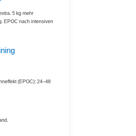
xtra. 5 kg mehr
ng. EPOC nach intensiven
ining
enneffekt (EPOC): 24–48
and.