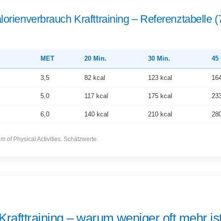
lorienverbrauch Krafttraining – Referenztabelle (
MET
20 Min.
30 Min.
45
3,5
82 kcal
123 kcal
164
5,0
117 kcal
175 kcal
233
6,0
140 kcal
210 kcal
280
m of Physical Activities. Schätzwerte.
Krafttraining – warum weniger oft mehr is