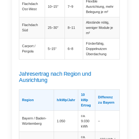
Flexible
Flachdach
10–15°
7–9
Ausrichtung, mehr
Ost-West
Belegung je m²
Abstände nötig,
Flachdach
25–30°
8–11
weniger Module je
Süd
m²
Förderfähig,
Carport /
5–15°
6–8
Doppelnutzen
Pergola
Überdachung
Jahresertrag nach Region und
Ausrichtung
10
Differenz
Region
h/kWp/Jahr
kWp
zu Bayern
Ertrag
ca.
Bayern / Baden-
1.050
9.030
–
Württemberg
kWh
ca.