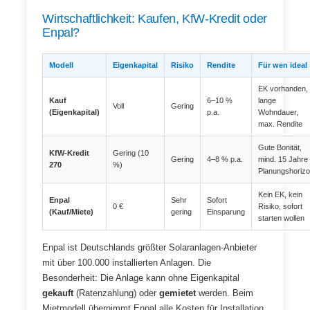
Wirtschaftlichkeit: Kaufen, KfW-Kredit oder
Enpal?
Modell
Eigenkapital
Risiko
Rendite
Für wen ideal
EK vorhanden,
Kauf
6–10 %
lange
Voll
Gering
(Eigenkapital)
p.a.
Wohndauer,
max. Rendite
Gute Bonität,
KfW-Kredit
Gering (10
Gering
4–8 % p.a.
mind. 15 Jahre
270
%)
Planungshorizo
Kein EK, kein
Enpal
Sehr
Sofort
0 €
Risiko, sofort
(Kauf/Miete)
gering
Einsparung
starten wollen
Enpal ist Deutschlands größter Solaranlagen-Anbieter
mit über 100.000 installierten Anlagen. Die
Besonderheit: Die Anlage kann ohne Eigenkapital
gekauft
(Ratenzahlung) oder
gemietet
werden. Beim
Mietmodell übernimmt Enpal alle Kosten für Installation,