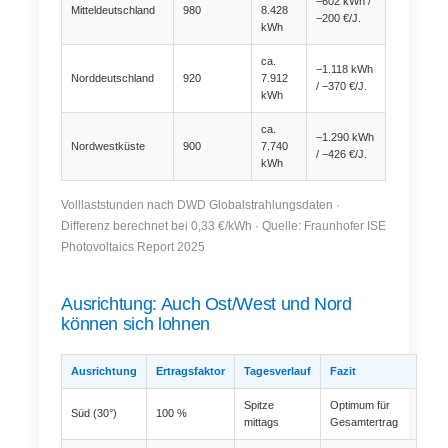
−602 kWh /
Mitteldeutschland
980
8.428
−200 €/J.
kWh
ca.
−1.118 kWh
Norddeutschland
920
7.912
/ −370 €/J.
kWh
ca.
−1.290 kWh
Nordwestküste
900
7.740
/ −426 €/J.
kWh
Volllaststunden nach DWD Globalstrahlungsdaten ·
Differenz berechnet bei 0,33 €/kWh · Quelle: Fraunhofer ISE
Photovoltaics Report 2025
Ausrichtung: Auch Ost/West und Nord
können sich lohnen
Ausrichtung
Ertragsfaktor
Tagesverlauf
Fazit
Spitze
Optimum für
Süd (30°)
100 %
mittags
Gesamtertrag