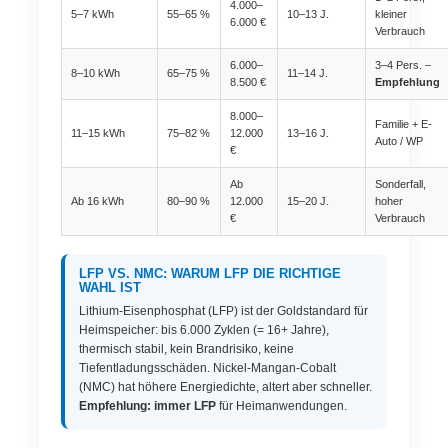
4.000–
5–7 kWh
55–65 %
10–13 J.
kleiner
6.000 €
Verbrauch
6.000–
3–4 Pers. –
8–10 kWh
65–75 %
11–14 J.
8.500 €
Empfehlung
8.000–
Familie + E-
11–15 kWh
75–82 %
12.000
13–16 J.
Auto / WP
€
Ab
Sonderfall,
Ab 16 kWh
80–90 %
12.000
15–20 J.
hoher
€
Verbrauch
LFP VS. NMC: WARUM LFP DIE RICHTIGE
WAHL IST
Lithium-Eisenphosphat (LFP) ist der Goldstandard für
Heimspeicher: bis 6.000 Zyklen (= 16+ Jahre),
thermisch stabil, kein Brand­risiko, keine
Tiefentladungsschäden. Nickel-Mangan-Cobalt
(NMC) hat höhere Energiedichte, altert aber schneller.
Empfehlung: immer LFP
für Heimanwendungen.