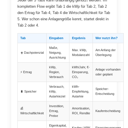
Jeder der 5 Tabs kann unabhängig genutzt werden. Im
kompletten Flow ergibt Tab 1 die kWp für Tab 2, Tab 2
den Ertrag für Tab 4, Tab 4 die Wirtschaftlichkeit für Tab
5. Wer schon eine Anlagengröße kennt, startet direkt in
Tab 2 oder 4.
Tab
Eingaben
Ergebnis
Wer nutzt ihn?
Maße,
Max. kWp,
Am Anfang der
☀️ Dachpotenzial
Neigung,
Modulanzahl
Überlegung
Ausrichtung
kWp,
kWh/Jahr, €-
Anlage vorhanden
⚡ Ertrag
Region,
Einsparung,
oder geplant
Verbrauch
CO₂
Verbrauch,
kWh-
Speicher-
🔋 Speicher
kWp,
Empfehlung,
Entscheidung
Autarkieziel
Autarkie
Investition,
💰
Amortisation,
Ertrag,
Kaufentscheidung
Wirtschaftlichkeit
ROI, Rendite
Preise
Eigenkapital,
Kaufen / KfW
Finanzierungsweg