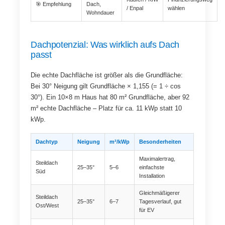
🎯 Empfehlung
Dach,
/ Enpal
wählen
Wohndauer
Dachpotenzial: Was wirklich aufs Dach
passt
Die echte Dachfläche ist größer als die Grundfläche:
Bei 30° Neigung gilt Grundfläche × 1,155 (= 1 ÷ cos
30°). Ein 10×8 m Haus hat 80 m² Grundfläche, aber 92
m² echte Dachfläche – Platz für ca. 11 kWp statt 10
kWp.
Dachtyp
Neigung
m²/kWp
Besonderheiten
Maximalertrag,
Steildach
25–35°
5–6
einfachste
Süd
Installation
Gleichmäßigerer
Steildach
25–35°
6–7
Tagesverlauf, gut
Ost/West
für EV