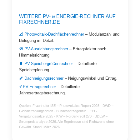
WEITERE PV- & ENERGIE-RECHNER AUF
FIXRECHNER.DE
📐 Photovoltaik-Dachflächenrechner
– Modulanzahl und
Belegung im Detail.
🧭 PV-Ausrichtungsrechner
– Ertragsfaktor nach
Himmelsrichtung.
🔋 PV-Speichergrößenrechner
– Detaillierte
Speicherplanung.
📏 Dachneigungsrechner
– Neigungswinkel und Ertrag.
⚡ PV-Ertragsrechner
– Detaillierte
Jahresertragsberechnung.
Quellen: Fraunhofer ISE – Photovoltaics Report 2025 · DWD –
Globalstrahlungsdaten · Bundesnetzagentur – EEG-
Vergütungssätze 2025 · KfW – Förderkredit 270 · BDEW –
Strompreisanalyse 2026. Alle Ergebnisse sind Richtwerte ohne
Gewähr. Stand: März 2026.