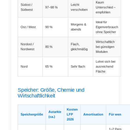
Kaum
Südost /
Leicht
97–98 %
Unterschied –
Südwest
verschoben
empfohlen
Ideal für
Morgens &
Ost / West
90 %
Eigenverbrauch
abends
ohne Speicher
Wirtschaftlich
Nordost /
Flach,
80 %
bei günstigen
Nordwest
gleichmäßig
Modulen
Lohnt sich bei
Nord
65 %
Sehr flach
ausreichend
Fläche
Speicher: Größe, Chemie und
Wirtschaftlichkeit
Kosten
Autarkie
Speichergröße
LFP
Amortisation
Für wen
(ca.)
2026
1–2 Pers.,