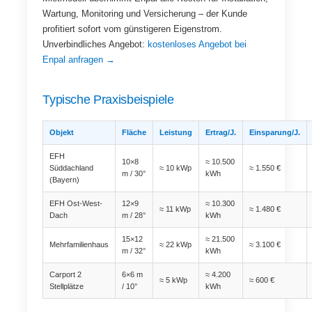
Wartung, Monitoring und Versicherung – der Kunde
profitiert sofort vom günstigeren Eigenstrom.
Unverbindliches Angebot:
kostenloses Angebot bei
Enpal anfragen →
Typische Praxisbeispiele
Objekt
Fläche
Leistung
Ertrag/J.
Einsparung/J.
EFH
10×8
≈ 10.500
Süddachland
≈ 10 kWp
≈ 1.550 €
m / 30°
kWh
(Bayern)
EFH Ost-West-
12×9
≈ 10.300
≈ 11 kWp
≈ 1.480 €
Dach
m / 28°
kWh
15×12
≈ 21.500
Mehrfamilienhaus
≈ 22 kWp
≈ 3.100 €
m / 32°
kWh
Carport 2
6×6 m
≈ 4.200
≈ 5 kWp
≈ 600 €
Stellplätze
/ 10°
kWh