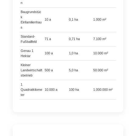
n
Baugrundstüc
k
10 a
0,1 ha
1.000 m²
Einfamilienhau
s
Standard-
71 a
0,71 ha
7.100 m²
Fußballfeld
Genau 1
100 a
1,0 ha
10.000 m²
Hektar
Kleiner
Landwirtschaft
500 a
5,0 ha
50.000 m²
sbetrieb
1
Quadratkilome
10.000 a
100 ha
1.000.000 m²
ter