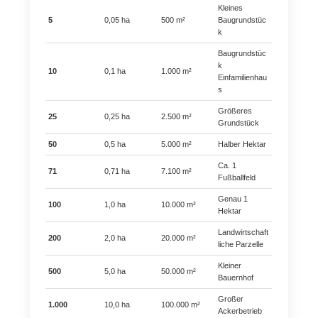
Kleines
5
0,05 ha
500 m²
Baugrundstüc
k
Baugrundstüc
k
10
0,1 ha
1.000 m²
Einfamilienhau
s
Größeres
25
0,25 ha
2.500 m²
Grundstück
50
0,5 ha
5.000 m²
Halber Hektar
Ca. 1
71
0,71 ha
7.100 m²
Fußballfeld
Genau 1
100
1,0 ha
10.000 m²
Hektar
Landwirtschaft
200
2,0 ha
20.000 m²
liche Parzelle
Kleiner
500
5,0 ha
50.000 m²
Bauernhof
Großer
1.000
10,0 ha
100.000 m²
Ackerbetrieb