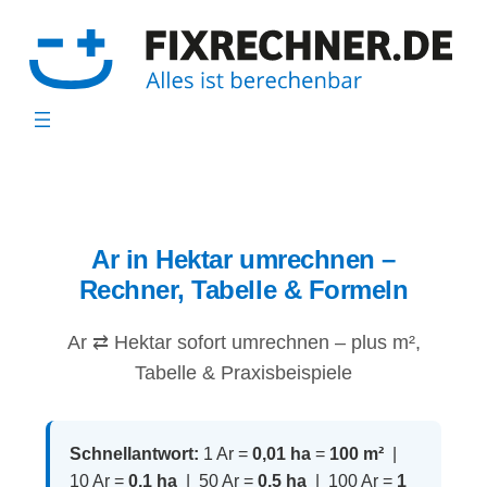
Zum
Inhalt
springen
Ar in Hektar umrechnen –
Rechner, Tabelle & Formeln
Ar ⇄ Hektar sofort umrechnen – plus m²,
Tabelle & Praxisbeispiele
Schnellantwort:
1 Ar =
0,01 ha
=
100 m²
|
10 Ar =
0,1 ha
| 50 Ar =
0,5 ha
| 100 Ar =
1