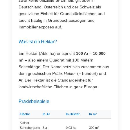
zwar keine offizielle SI-Einheit, gilt aber in
Deutschland, Österreich und der Schweiz als
gesetzliche Einheit für Grundstücksflächen und
taucht häufig in Grundbuchauszügen und
Immobilienexposés auf.
Was ist ein Hektar?
Ein Hektar (Abk. ha) entspricht
100 Ar = 10.000
m²
– also einem Quadrat mit 100 Metern
Seitenlänge. Der Name setzt sich zusammen aus
dem griechischen Präfix
Hekto-
(= hundert) und
Ar. Der Hektar ist die Standardeinheit für
landwirtschaftliche Flächen in ganz Europa.
Praxisbeispiele
Fläche
In Ar
In Hektar
In m²
Kleiner
Schrebergarte
3 a
0,03 ha
300 m²