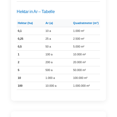
Hektar in Ar – Tabelle
Hektar (ha)
Ar (a)
Quadratmeter (m²)
0,1
10 a
1.000 m²
0,25
25 a
2.500 m²
0,5
50 a
5.000 m²
1
100 a
10.000 m²
2
200 a
20.000 m²
5
500 a
50.000 m²
10
1.000 a
100.000 m²
100
10.000 a
1.000.000 m²