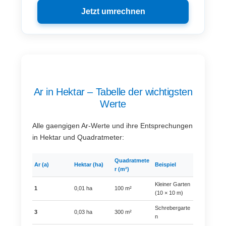
Jetzt umrechnen
Ar in Hektar – Tabelle der wichtigsten
Werte
Alle gaengigen Ar-Werte und ihre Entsprechungen
in Hektar und Quadratmeter:
Quadratmete
Ar (a)
Hektar (ha)
Beispiel
r (m²)
Kleiner Garten
1
0,01 ha
100 m²
(10 × 10 m)
Schrebergarte
3
0,03 ha
300 m²
n