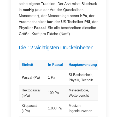
seine eigene Tradition: Der Arzt misst Blutdruck
in
mmHg
(aus der Ära der Quecksilber-
Manometer), der Meteorologe nennt
hPa
, der
Automechaniker
bar
, der US-Techniker
PSI
, der
Physiker
Pascal
. Sie alle beschreiben dieselbe
Größe: Kraft pro Fläche (N/m²).
Die 12 wichtigsten Druckeinheiten
Einheit
In Pascal
Hauptanwendung
SI-Basiseinheit,
Pascal (Pa)
1 Pa
Physik, Technik
Hektopascal
Meteorologie,
100 Pa
(hPa)
Wetterbericht
Kilopascal
Medizin,
1.000 Pa
(kPa)
Ingenieurwesen