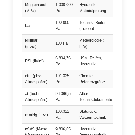
Megapascal
1.000.000
Hydraulik,
(MPa)
Pa
Materialprüfung
100.000
Technik, Reifen
bar
Pa
(Europa)
Millibar
Meteorologie (=
100 Pa
(mbar)
hPa)
6.894,76
USA: Reifen,
PSI
(lb/in²)
Pa
Hydraulik
atm (phys.
101.325
Chemie,
Atmosphäre)
Pa
Referenzgröße
at (techn.
98.066,5
Ältere
Atmosphäre)
Pa
Technikdokumente
133,322
Blutdruck,
mmHg / Torr
Pa
Vakuumtechnik
mWS (Meter
9.806,65
Hydraulik,