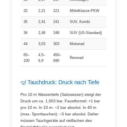
32
2,21
221
Mittelklasse-PKW
35
2,41
241
SUV, Kombi
36
2,48
248
SUV (US-Standard)
44
3,03
303
Motorrad
65–
4,5–
450–
Rennrad
100
6,9
690
🤿 Tauchdruck: Druck nach Tiefe
Pro 10 m Wassertiefe (Salzwasser) steigt der
Druck um ca. 1,003 bar. Faustformel: +1 bar
pro 10 m. In 10 m: ~2 bar absolut. In 40 m
(max. Sporttauchen): ~5 bar absolut. Daher
müssen Tauchgeräte auf vielfachen des
Normluftdrucks ausgelegt sein.