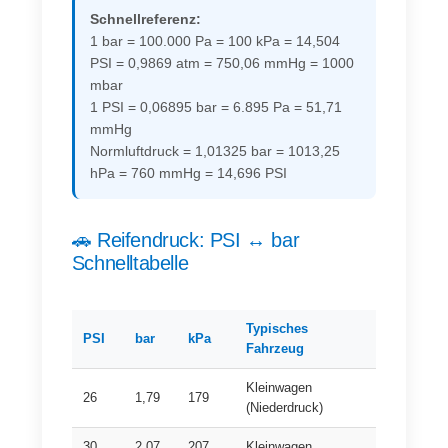
Schnellreferenz:
1 bar = 100.000 Pa = 100 kPa = 14,504
PSI = 0,9869 atm = 750,06 mmHg = 1000
mbar
1 PSI = 0,06895 bar = 6.895 Pa = 51,71
mmHg
Normluftdruck = 1,01325 bar = 1013,25
hPa = 760 mmHg = 14,696 PSI
🚗 Reifendruck: PSI ↔ bar
Schnelltabelle
Typisches
PSI
bar
kPa
Fahrzeug
Kleinwagen
26
1,79
179
(Niederdruck)
30
2,07
207
Kleinwagen