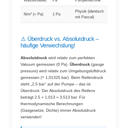
Wassersäule)
Pa
Pumpentechnik
Physik (identisch
N/m² (= Pa)
1 Pa
mit Pascal)
⚠️ Überdruck vs. Absolutdruck –
häufige Verwechslung!
Absolutdruck
wird relativ zum perfekten
Vakuum gemessen (0 Pa).
Überdruck
(gauge
pressure) wird relativ zum Umgebungsluftdruck
gemessen (≈ 1,01325 bar). Beim Reifendruck
steht „2,5 bar“ auf der Pumpe – das ist
Überdruck. Der Absolutdruck des Reifens
beträgt 2,5 + 1,013 = 3,513 bar. Für
thermodynamische Berechnungen
(Gasgesetze, Dichte) immer Absolutdruck
verwenden!