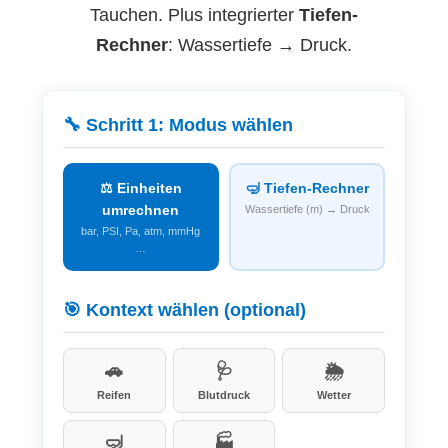
Tauchen. Plus integrierter
Tiefen-
Rechner
: Wassertiefe → Druck.
🔧 Schritt 1: Modus wählen
⚖️ Einheiten
🤿 Tiefen-Rechner
umrechnen
Wassertiefe (m) → Druck
bar, PSI, Pa, atm, mmHg
…
🎯 Kontext wählen (optional)
🚗
🩺
🌦️
Reifen
Blutdruck
Wetter
🤿
🏭