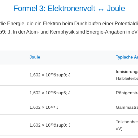
Formel 3: Elektronenvolt ↔ Joule
die Energie, die ein Elektron beim Durchlaufen einer Potentialdi
p9; J
. In der Atom- und Kernphysik sind Energie-Angaben in e
Joule
Typische 
Ionisierung
1,602 × 10²³&sup9; J
Halbleiter
1,602 × 10²³&sup6; J
Röntgenstr
1,602 × 10²³³ J
Gammastra
Teilchenbes
1,602 × 10²³&sup0; J
eV)