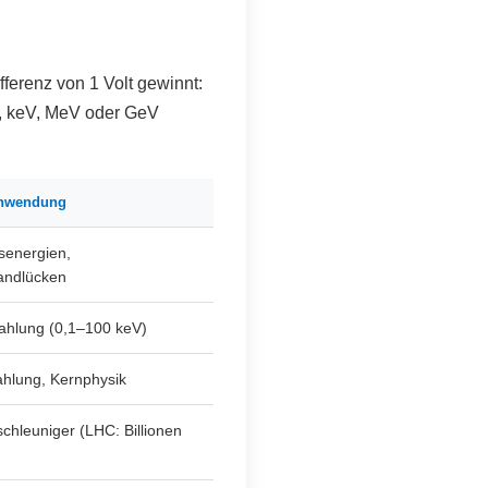
fferenz von 1 Volt gewinnt:
V, keV, MeV oder GeV
Anwendung
senergien,
bandlücken
ahlung (0,1–100 keV)
hlung, Kernphysik
chleuniger (LHC: Billionen