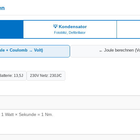
en
💡 Kondensator
Fotoblitz, Defibrillator
ule + Coulomb → Volt)
← Joule berechnen (V
atterie: 13,5J
230V Netz: 230J/C
 = 1 Watt × Sekunde = 1 Nm.