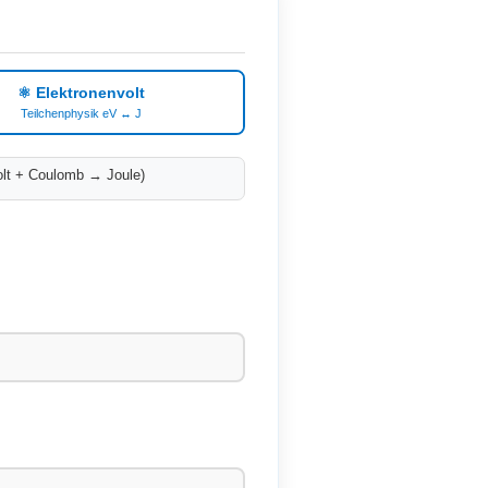
⚛ Elektronenvolt
Teilchenphysik eV ↔ J
olt + Coulomb → Joule)