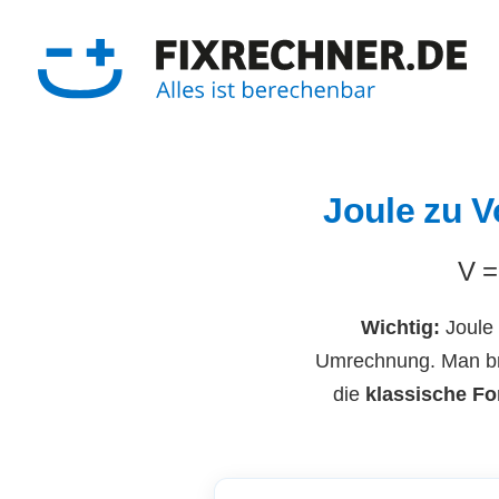
Zum
Inhalt
springen
Joule zu V
V =
Wichtig:
Joule 
Umrechnung. Man brau
die
klassische Fo