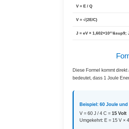
V = E / Q
V = √(2E/C)
J = eV × 1,602×10²³&sup9; 
Form
Diese Formel kommt direkt 
bedeutet, dass 1 Joule Ene
Beispiel: 60 Joule un
V = 60 J / 4 C =
15 Volt
Umgekehrt: E = 15 V × 4