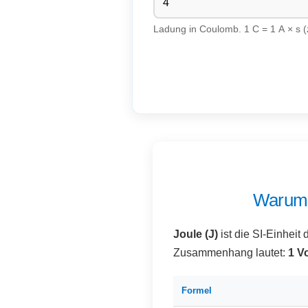
Ladung in Coulomb. 1 C = 1 A × s (z
Warum 
Joule (J)
ist die SI-Einheit 
Zusammenhang lautet:
1 V
Formel