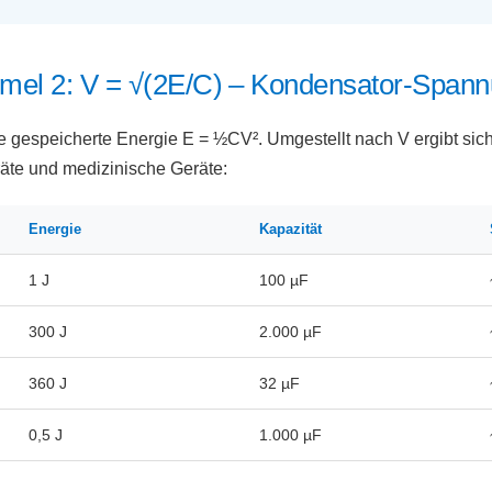
mel 2: V = √(2E/C) – Kondensator-Span
ie gespeicherte Energie E = ½CV². Umgestellt nach V ergibt sic
eräte und medizinische Geräte:
Energie
Kapazität
1 J
100 µF
300 J
2.000 µF
360 J
32 µF
0,5 J
1.000 µF