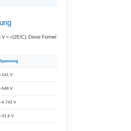
nung
h V = √(2E/C). Diese Formel
Spannung
~141 V
~548 V
~4.743 V
~31,6 V