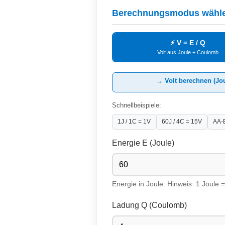
Berechnungsmodus wähl
⚡ V = E / Q
Volt aus Joule + Coulomb
→ Volt berechnen (Jo
Schnellbeispiele:
1J / 1C = 1V
60J / 4C = 15V
AA-B
Energie E (Joule)
Energie in Joule. Hinweis: 1 Joule
Ladung Q (Coulomb)