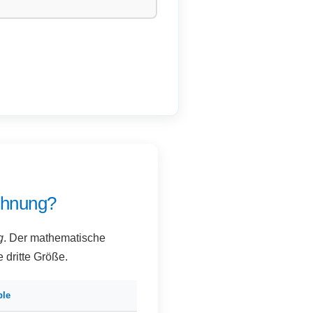
chnung?
g
. Der mathematische
 dritte Größe.
ble