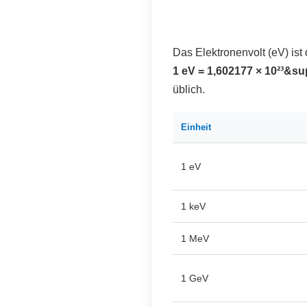
Das Elektronenvolt (eV) ist 
1 eV = 1,602177 × 10²³&su
üblich.
Einheit
1 eV
1 keV
1 MeV
1 GeV