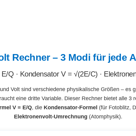
olt Rechner – 3 Modi für jed
 E/Q · Kondensator V = √(2E/C) · Elektronen
und Volt sind verschiedene physikalische Größen – es gi
cht eine dritte Variable. Dieser Rechner bietet alle 3
rmel V = E/Q
, die
Kondensator-Formel
(für Fotoblitz, D
Elektronenvolt-Umrechnung
(Atomphysik).