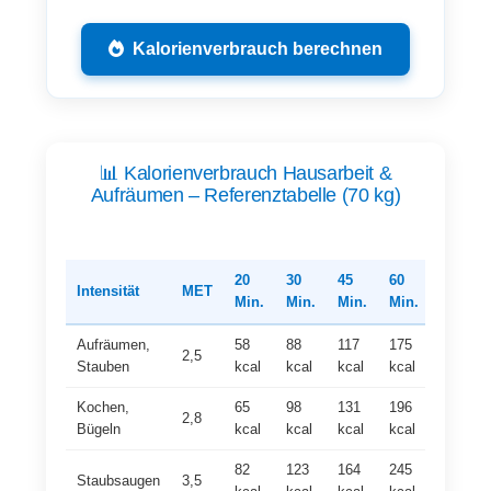
Kalorienverbrauch berechnen
📊 Kalorienverbrauch Hausarbeit &
Aufräumen – Referenztabelle (70 kg)
20
30
45
60
Intensität
MET
Min.
Min.
Min.
Min.
Aufräumen,
58
88
117
175
2,5
Stauben
kcal
kcal
kcal
kcal
Kochen,
65
98
131
196
2,8
Bügeln
kcal
kcal
kcal
kcal
82
123
164
245
Staubsaugen
3,5