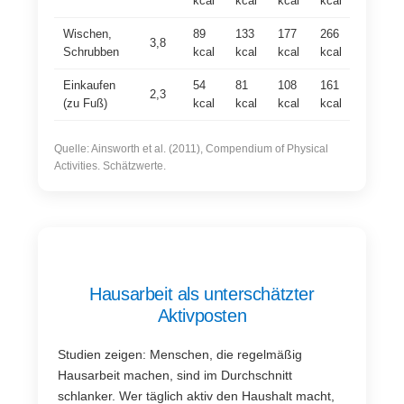
kcal
kcal
kcal
kcal
Wischen,
89
133
177
266
3,8
Schrubben
kcal
kcal
kcal
kcal
Einkaufen
54
81
108
161
2,3
(zu Fuß)
kcal
kcal
kcal
kcal
Quelle: Ainsworth et al. (2011), Compendium of Physical
Activities. Schätzwerte.
Hausarbeit als unterschätzter
Aktivposten
Studien zeigen: Menschen, die regelmäßig
Hausarbeit machen, sind im Durchschnitt
schlanker. Wer täglich aktiv den Haushalt macht,