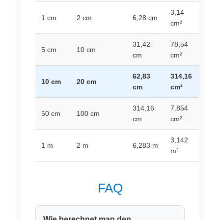
3,14
1 cm
2 cm
6,28 cm
cm²
31,42
78,54
5 cm
10 cm
cm
cm²
62,83
314,16
10 cm
20 cm
cm
cm²
314,16
7.854
50 cm
100 cm
cm
cm²
3,142
1 m
2 m
6,283 m
m²
FAQ
Wie berechnet man den