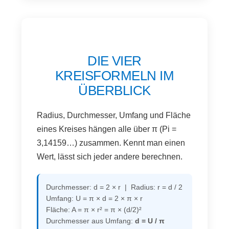
DIE VIER
KREISFORMELN IM
ÜBERBLICK
Radius, Durchmesser, Umfang und Fläche
eines Kreises hängen alle über π (Pi =
3,14159…) zusammen. Kennt man einen
Wert, lässt sich jeder andere berechnen.
Durchmesser: d = 2 × r | Radius: r = d / 2
Umfang: U = π × d = 2 × π × r
Fläche: A = π × r² = π × (d/2)²
Durchmesser aus Umfang:
d = U / π