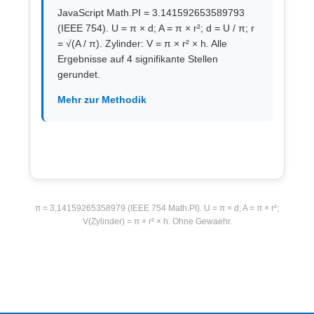
JavaScript Math.PI = 3.141592653589793
(IEEE 754). U = π × d; A = π × r²; d = U / π; r
= √(A / π). Zylinder: V = π × r² × h. Alle
Ergebnisse auf 4 signifikante Stellen
gerundet.
Mehr zur Methodik
π = 3,14159265358979 (IEEE 754 Math.PI). U = π × d; A = π × r²;
V(Zylinder) = π × r² × h. Ohne Gewaehr.