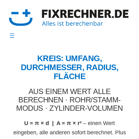
Zum
Inhalt
springen
KREIS: UMFANG,
DURCHMESSER, RADIUS,
FLÄCHE
AUS EINEM WERT ALLE
BERECHNEN · ROHR/STAMM-
MODUS · ZYLINDER-VOLUMEN
U = π × d | A = π × r²
– einen Wert
eingeben, alle anderen sofort berechnet. Plus