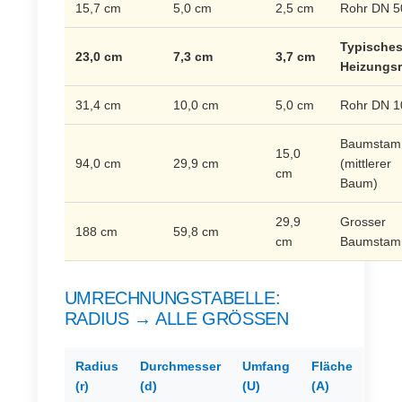
15,7 cm
5,0 cm
2,5 cm
Rohr DN 5
Typische
23,0 cm
7,3 cm
3,7 cm
Heizungsr
31,4 cm
10,0 cm
5,0 cm
Rohr DN 1
Baumsta
15,0
94,0 cm
29,9 cm
(mittlerer
cm
Baum)
29,9
Grosser
188 cm
59,8 cm
cm
Baumsta
UMRECHNUNGSTABELLE:
RADIUS → ALLE GRÖSSEN
Radius
Durchmesser
Umfang
Fläche
(r)
(d)
(U)
(A)