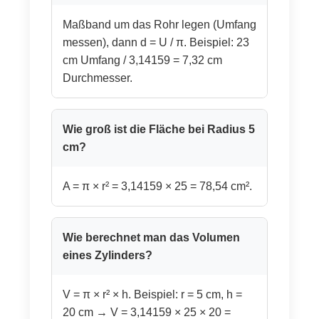
Maßband um das Rohr legen (Umfang
messen), dann d = U / π. Beispiel: 23
cm Umfang / 3,14159 = 7,32 cm
Durchmesser.
Wie groß ist die Fläche bei Radius 5
cm?
A = π × r² = 3,14159 × 25 = 78,54 cm².
Wie berechnet man das Volumen
eines Zylinders?
V = π × r² × h. Beispiel: r = 5 cm, h =
20 cm → V = 3,14159 × 25 × 20 =