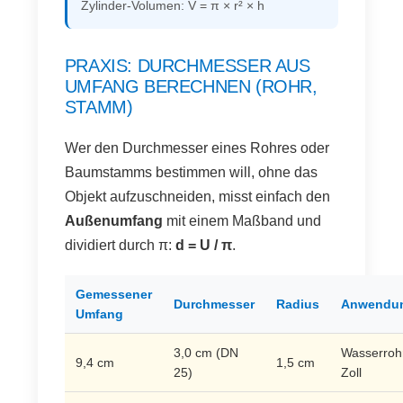
Zylinder-Volumen: V = π × r² × h
PRAXIS: DURCHMESSER AUS
UMFANG BERECHNEN (ROHR,
STAMM)
Wer den Durchmesser eines Rohres oder
Baumstamms bestimmen will, ohne das
Objekt aufzuschneiden, misst einfach den
Außenumfang
mit einem Maßband und
dividiert durch π:
d = U / π
.
Gemessener
Durchmesser
Radius
Anwendu
Umfang
3,0 cm (DN
Wasserroh
9,4 cm
1,5 cm
25)
Zoll