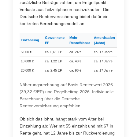
zusätzliche Beiträge zahlen, um Entgeltpunkt-
Verluste aus Teilzeitphasen nachzukaufen. Die
Deutsche Rentenversicherung bietet dafür ein
konkretes Berechnungsmodell an.
Gewonnene
Mehr
Amortisation
Einzahlung
EP
Rente/Monat
(Jahre)
5.000 €
ca. 0,61 EP
ca. 24 €
ca. 17 Jahre
10.000 €
ca. 1,22 EP
ca. 48 €
ca. 17 Jahre
20.000 €
ca. 2,45 EP
ca. 96 €
ca. 17 Jahre
Näherungsrechnung auf Basis Rentenwert 2026
(39,32 €/EP) und Regelbeitrag 2026. Individuelle
Berechnung über die Deutsche
Rentenversicherung empfohlen.
Ob sich das lohnt, hängt stark vom Alter bei
Einzahlung ab: Wer mit 55 einzahlt und mit 67 in
Rente geht, hat 12 Jahre bis zur Rückverdienung