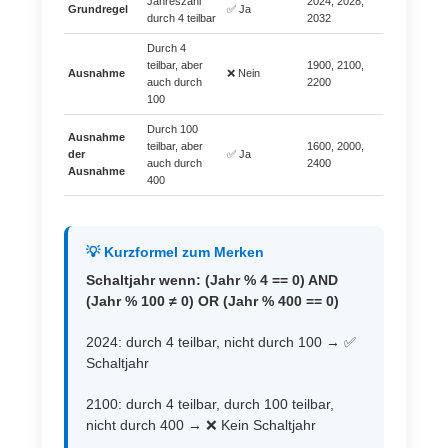
Jahreszahl
2024, 2028,
Grundregel
✅ Ja
durch 4 teilbar
2032
Durch 4
teilbar, aber
1900, 2100,
Ausnahme
❌ Nein
auch durch
2200
100
Durch 100
Ausnahme
teilbar, aber
1600, 2000,
der
✅ Ja
auch durch
2400
Ausnahme
400
💡 Kurzformel zum Merken
Schaltjahr wenn: (Jahr % 4 == 0) AND
(Jahr % 100 ≠ 0) OR (Jahr % 400 == 0)
2024: durch 4 teilbar, nicht durch 100 → ✅
Schaltjahr
2100: durch 4 teilbar, durch 100 teilbar,
nicht durch 400 → ❌ Kein Schaltjahr