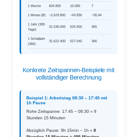
1 Woche
604.800
10.080
7
1 Monat (Ø)
~2.629.800
~43.830
~30,44
1 Jahr (365
31.536.000
525.600
365
Tage)
1 Schaltjahr
31.622.400
527.040
366
(366)
Konkrete Zeitspannen-Beispiele mit
vollständiger Berechnung
Beispiel 1: Arbeitstag 08:30 – 17:45 mit
1h Pause
Rohe Zeitspanne: 17:45 − 08:30 = 9
Stunden 15 Minuten
Abzüglich Pause: 9h 15min − 1h =
8
Stunden 15 Minuten = 495 Minuten