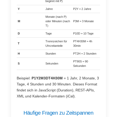
beginnt mit P)
Y
Jahre
P2Y = 2 Jahre
Monate (nach P)
M
oder Minuten (nach
P3M = 3 Monate
T)
D
Tage
P10D = 10 Tage
Trennzeichen für
PT4H30M = 4h
T
Uhrzeitanteile
30min
H
Stunden
PT2H = 2 Stunden
PT90S = 90
S
Sekunden
Sekunden
Beispiel:
P1Y2M3DT4H30M
= 1 Jahr, 2 Monate, 3
Tage, 4 Stunden und 30 Minuten. Dieses Format
findet sich in JavaScript (Duration), REST-APIs,
XML und Kalender-Formaten (iCal).
Häufige Fragen zu Zeitspannen