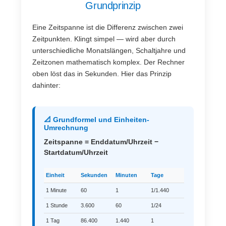
Grundprinzip
Eine Zeitspanne ist die Differenz zwischen zwei
Zeitpunkten. Klingt simpel — wird aber durch
unterschiedliche Monatslängen, Schaltjahre und
Zeitzonen mathematisch komplex. Der Rechner
oben löst das in Sekunden. Hier das Prinzip
dahinter:
📐 Grundformel und Einheiten-
Umrechnung
Zeitspanne = Enddatum/Uhrzeit −
Startdatum/Uhrzeit
Einheit
Sekunden
Minuten
Tage
1 Minute
60
1
1/1.440
1 Stunde
3.600
60
1/24
1 Tag
86.400
1.440
1