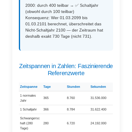
2000: durch 400 teilbar → ✅ Schaltjahr
(obwohl durch 100 teilbar)
Konsequenz: Wer 01.03.2099 bis
01.03.2101 berechnet, überschreitet das
Nicht-Schaltjahr 2100 — der Zeitraum hat
deshalb exakt 730 Tage (nicht 731).
Zeitspannen in Zahlen: Faszinierende
Referenzwerte
Zeitspanne
Tage
Stunden
Sekunden
1 normales
365
8.760
31.536.000
Jahr
1 Schaltjahr
366
8.784
31.622.400
Schwangersc
haft (280
280
6.720
24.192.000
Tage)