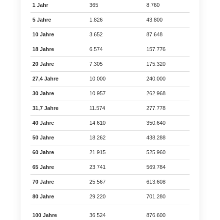
1 Jahr
365
8.760
525.6
5 Jahre
1.826
43.800
2.628.
10 Jahre
3.652
87.648
5.258.
18 Jahre
6.574
157.776
9.466.
20 Jahre
7.305
175.320
10.519
27,4 Jahre
10.000
240.000
14.400
30 Jahre
10.957
262.968
15.778
31,7 Jahre
11.574
277.778
16.666
40 Jahre
14.610
350.640
21.038
50 Jahre
18.262
438.288
26.297
60 Jahre
21.915
525.960
31.557
65 Jahre
23.741
569.784
34.187
70 Jahre
25.567
613.608
36.816
80 Jahre
29.220
701.280
42.076
100 Jahre
36.524
876.600
52.596