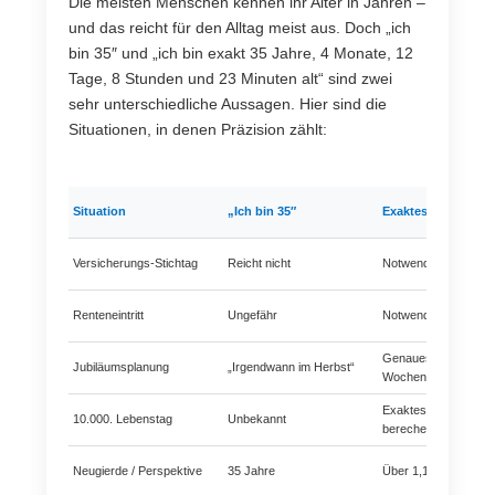
Die meisten Menschen kennen ihr Alter in Jahren –
und das reicht für den Alltag meist aus. Doch „ich
bin 35″ und „ich bin exakt 35 Jahre, 4 Monate, 12
Tage, 8 Stunden und 23 Minuten alt“ sind zwei
sehr unterschiedliche Aussagen. Hier sind die
Situationen, in denen Präzision zählt:
Situation
„Ich bin 35″
Exaktes Alter
Versicherungs-Stichtag
Reicht nicht
Notwendig
Renteneintritt
Ungefähr
Notwendig
Genaues Datum +
Jubiläumsplanung
„Irgendwann im Herbst“
Wochentag
Exaktes Datum
10.000. Lebenstag
Unbekannt
berechenbar
Neugierde / Perspektive
35 Jahre
Über 1,1 Mrd. Seku