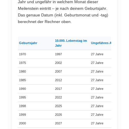
Jahr und ungefähr in welchem Monat dieser
Meilenstein eintritt – je nach deinem Geburtsjahr.
Das genaue Datum (inkl. Geburtsmonat und -tag)
berechnet der Rechner oben.
10.000. Lebenstag im
Geburtsjahr
Ungefähres Alter
S
Jahr
1970
1997
27 Jahre
✅
1975
2002
27 Jahre
✅
1980
2007
27 Jahre
✅
1985
2012
27 Jahre
✅
1990
2017
27 Jahre
✅
1995
2022
27 Jahre
✅
1998
2025
27 Jahre
✅
1999
2026
27 Jahre
⏳
2000
2027
27 Jahre
⏳