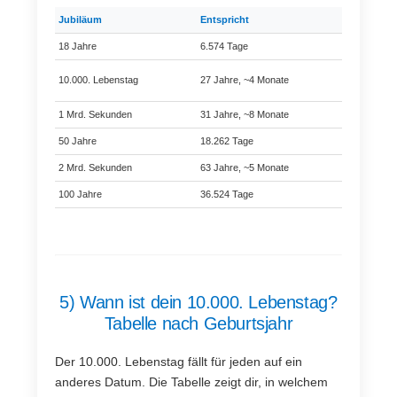
Jubiläum
Entspricht
Besonderhe
18 Jahre
6.574 Tage
Volljährigkei
Versteckter 
10.000. Lebenstag
27 Jahre, ~4 Monate
beliebt
1 Mrd. Sekunden
31 Jahre, ~8 Monate
Das „kosmis
50 Jahre
18.262 Tage
Halbes Jahr
2 Mrd. Sekunden
63 Jahre, ~5 Monate
Extrem selte
100 Jahre
36.524 Tage
Centenarian
5) Wann ist dein 10.000. Lebenstag?
Tabelle nach Geburtsjahr
Der 10.000. Lebenstag fällt für jeden auf ein
anderes Datum. Die Tabelle zeigt dir, in welchem