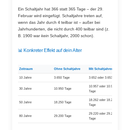
Ein Schaltjahr hat 366 statt 365 Tage – der 29.
Februar wird eingefügt. Schaltjahre treten auf,
wenn das Jahr durch 4 teilbar ist – außer bei
Jahrhunderten, die nicht durch 400 teilbar sind (z.
B. 1900 war
kein
Schaltjahr, 2000 schon).
📊 Konkreter Effekt auf dein Alter
Zeitraum
Ohne Schaltjahre
Mit Schaltjahren
Diff
10 Jahre
3.650 Tage
3.652 oder 3.653 Tage
2–3
10.957 oder 10.958
30 Jahre
10.950 Tage
7–8
Tage
18.262 oder 18.263
50 Jahre
18.250 Tage
12–
Tage
29.220 oder 29.221
80 Jahre
29.200 Tage
20–
Tage