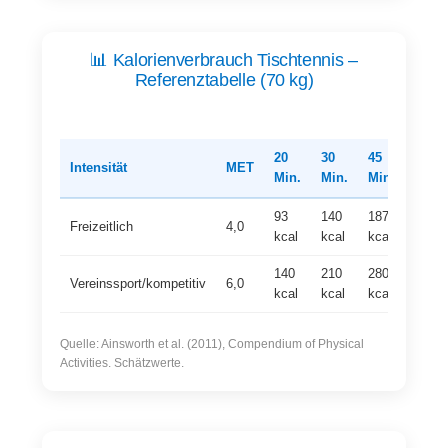
📊 Kalorienverbrauch Tischtennis –
Referenztabelle (70 kg)
20
30
45
60
Intensität
MET
Min.
Min.
Min.
Min.
93
140
187
280
Freizeitlich
4,0
kcal
kcal
kcal
kcal
140
210
280
420
Vereinssport/kompetitiv
6,0
kcal
kcal
kcal
kcal
Quelle: Ainsworth et al. (2011), Compendium of Physical
Activities. Schätzwerte.