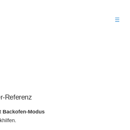
er-Referenz
it
Backofen-Modus
hilfen.