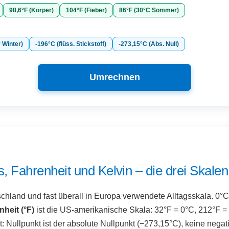
98,6°F (Körper)
104°F (Fieber)
86°F (30°C Sommer)
r Winter)
-196°C (flüss. Stickstoff)
-273,15°C (Abs. Null)
Umrechnen
s, Fahrenheit und Kelvin – die drei Skalen 
schland und fast überall in Europa verwendete Alltagsskala. 0°
heit (°F)
ist die US-amerikanische Skala: 32°F = 0°C, 212°F 
t: Nullpunkt ist der absolute Nullpunkt (−273,15°C), keine nega