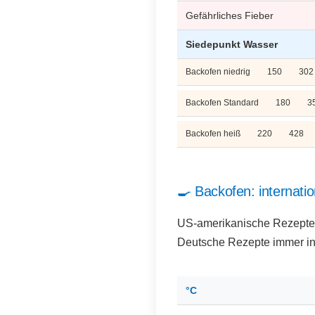
Gefährliches Fieber
Siedepunkt Wasser
Backofen niedrig
150
302
Backofen Standard
180
3
Backofen heiß
220
428
🍳 Backofen: internat
US-amerikanische Rezepte g
Deutsche Rezepte immer in 
°C