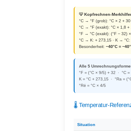
💡 Kopfrechnen-Merkhilfe
°C → °F (grob): °C × 2 + 30 
°C → °F (exakt): °C × 1,8 +
°F → °C (exakt): (°F − 32) 
°C → K: + 273,15 · K → °C:
Besonderheit:
−40°C = −40
Alle 5 Umrechnungsformel
°F = (°C × 9/5) + 32 · °C = 
K = °C + 273,15 · °Ra = (°
°Ré = °C × 4/5
🌡️ Temperatur-Referen
Situation