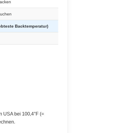
Backen
kuchen
ebteste Backtemperatur)
n USA bei 100,4°F (=
echnen.