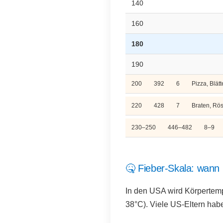
140
160
180
190
200
392
6
Pizza, Blätt
220
428
7
Braten, Rös
230–250
446–482
8–9
🤒 Fieber-Skala: wann 
In den USA wird Körpertemp
38°C). Viele US-Eltern hab