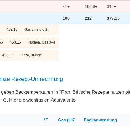
41+
105,8+
314+
100
212
373,15
423,15
Gas 2 / Stufe 2
56
453,15
Kuchen, Gas 3–4
493,15
Pizza, Braten
ionale Rezept-Umrechnung
eben Backtemperaturen in °F an. Britische Rezepte nutzen oft
°C. Hier die wichtigsten Äquivalente:
°F
Gas (UK)
Backan­wendung