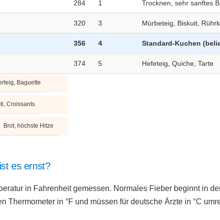
284
1
Trocknen, sehr sanftes 
320
3
Mürbeteig, Biskuit, Rühr
356
4
Standard-Kuchen (beli
374
5
Hefeteig, Quiche, Tarte
erteig, Baguette
ti, Croissants
Brot, höchste Hitze
ist es ernst?
eratur in Fahrenheit gemessen. Normales Fieber beginnt in de
en Thermometer in °F und müssen für deutsche Ärzte in °C umr