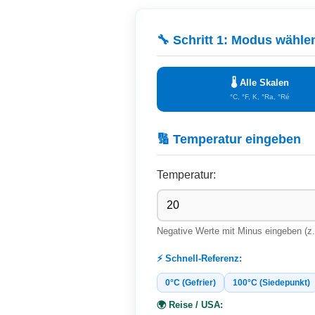
🔧 Schritt 1: Modus wähle
🌡️ Alle Skalen
°C, °F, K, °Ra, °Ré
🔢 Temperatur eingeben
Temperatur:
Negative Werte mit Minus eingeben (z.
⚡ Schnell-Referenz:
0°C (Gefrier)
100°C (Siedepunkt)
🌍 Reise / USA: