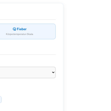
🤒 Fieber
Körpertemperatur-Skala