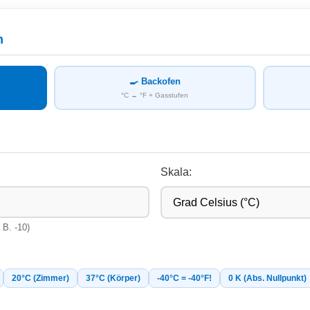
n
🍳 Backofen
°C ↔ °F + Gasstufen
Skala:
 B. -10)
20°C (Zimmer)
37°C (Körper)
-40°C = -40°F!
0 K (Abs. Nullpunkt)