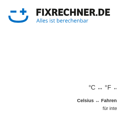
Zum
Inhalt
springen
°C ↔ °F ↔ 
Celsius ↔ Fahren
für in