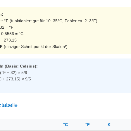
n:
≈ °F (funktioniert gut für 10–35°C, Fehler ca. 2–3°F)
 32 = °F
× 0,5556 = °C
 − 273,15
°F
(einziger Schnittpunkt der Skalen!)
n (Basis: Celsius):
(°F − 32) × 5/9
C + 273,15) × 9/5
ztabelle
°C
°F
K